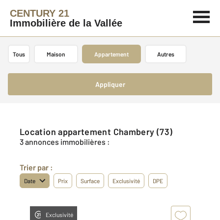
CENTURY 21
Immobilière de la Vallée
Tous
Maison
Appartement
Autres
Appliquer
Location appartement Chambery (73)
3 annonces immobilières :
Trier par :
Date
Prix
Surface
Exclusivité
DPE
Exclusivité