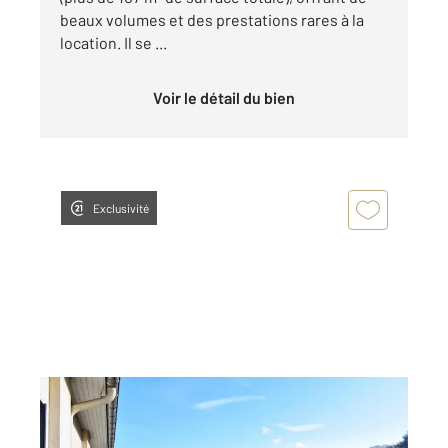
beaux volumes et des prestations rares à la
location. Il se ...
Voir le détail du bien
Exclusivité
CHAMBERY 73
2
32,31 m
, 1 pièce
Ref : 12067