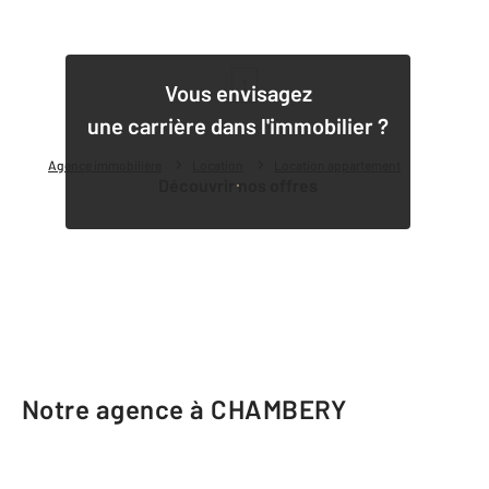
1
Vous envisagez
une carrière dans l'immobilier ?
Agence immobilière
Location
Location appartement
Découvrir nos offres
Notre agence à CHAMBERY