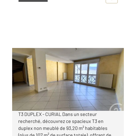
CHAMBERY 73
2
93,20 m
, 3 pièces
Ref : 11983
Appartement T3 à louer
1 250 €
par mois charges comprises
T3 DUPLEX - CURIAL Dans un secteur
recherché, découvrez ce spacieux T3 en
duplex non meublé de 93,20 m² habitables
(plus de 107 m² de surface totale), offrant de