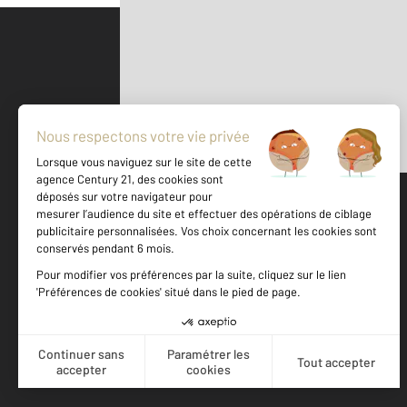
Parlons de vous, parlons biens
500 m
©
Mappy
Votre agence est notée
Achat
Location
Vente
Gestion
9,5
/
10
9,1/10