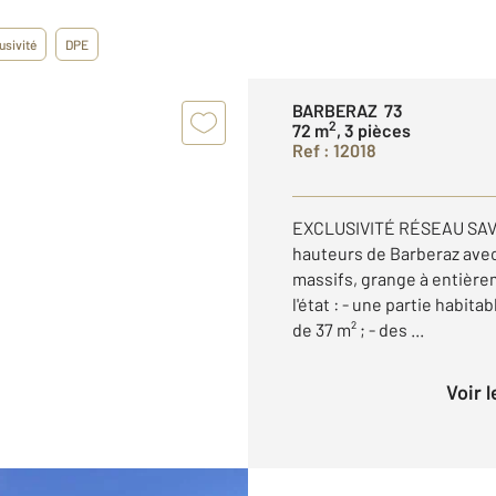
usivité
DPE
BARBERAZ 73
2
72 m
, 3 pièces
Ref : 12018
EXCLUSIVITÉ RÉSEAU SAVOI
hauteurs de Barberaz avec
massifs, grange à entièrem
l'état : - une partie habit
de 37 m² ; - des ...
Voir 