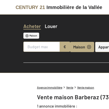
CENTURY 21
Immobilière de la Vallée
Acheter
Louer
Maison
€
Maison
Appar
Agence immobilière
Vente
Vente maison
Vente maison Barberaz (73
1 annonce immobilière :