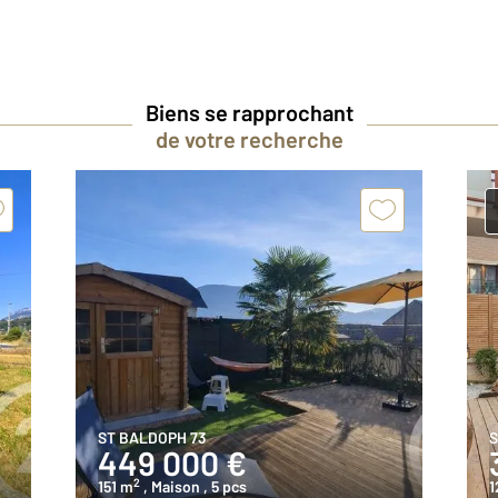
Biens se rapprochant
de votre recherche
ST BALDOPH 73
S
449 000 €
2
151 m
, Maison
, 5 pcs
1