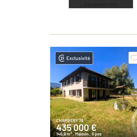
Découvrir nos
offres
Exclusivité
CHAMBERY 73
435 000 €
2
146,9 m
, Maison
, 6 pcs