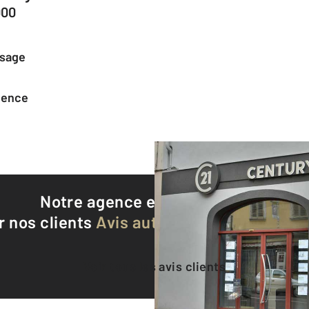
000
ssage
agence
Notre agence est notée
9,5/10
r nos clients
Avis authentifiés par Qualite
Voir tous les avis clients