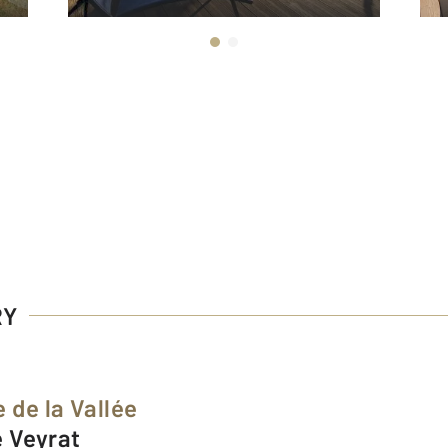
RY
 de la Vallée
e Veyrat